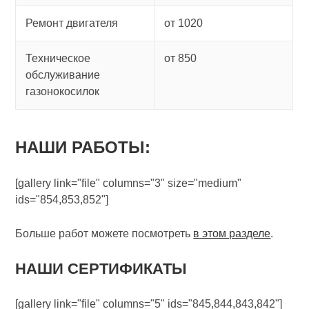
Ремонт двигателя
от 1020
Техническое
от 850
обслуживание
газонокосилок
НАШИ РАБОТЫ:
[gallery link="file" columns="3" size="medium"
ids="854,853,852"]
Больше работ можете посмотреть
в этом разделе
.
НАШИ СЕРТИФИКАТЫ
[gallery link="file" columns="5" ids="845,844,843,842"]