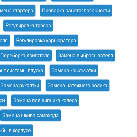
мена стартера
Проверка работоспособности
Регулировка тросов
еля
Регулировка карбюратора
Переборка двигателя
Замена выбрасывателя
нт системы впуска
Замена крыльчатки
Замена рукоятки
Замена натяжного ролика
си
Замена подшипника колеса
Замена шкива самохода
ьбы в корпусе