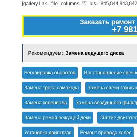
[gallery link="file" columns="5" ids="845,844,843,842
Заказать ремонт
+7 981
Рекомендуем:
Замена ведущего диска
Регулировка оборотов
Восстановление свечн
Замена троса самохода
Замена свечи зажига
Замена коленвала
Замена воздушного фильт
Замена ремня режущей деки
Снятие двигате
Установка двигателя
Ремонт привода колес