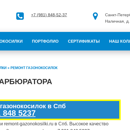
+7 (981) 848-52-37
Санкт-Петерб
Наличная, д.
ОКОСИЛКИ
ПОРТФОЛИО
СЕРТИФИКАТЫ
НАШ КОЛ
ЛКИ
»
РЕМОНТ ГАЗОНОКОСИЛОК
КАРБЮРАТОРА
 газонокосилок в Спб
 848 5237
remont-gazonokosilki.ru в Спб. Высокое качество