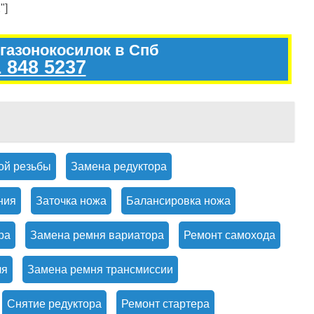
"]
 газонокосилок в Спб
 848 5237
ой резьбы
Замена редуктора
ния
Заточка ножа
Балансировка ножа
ра
Замена ремня вариатора
Ремонт самохода
ля
Замена ремня трансмиссии
Снятие редуктора
Ремонт стартера