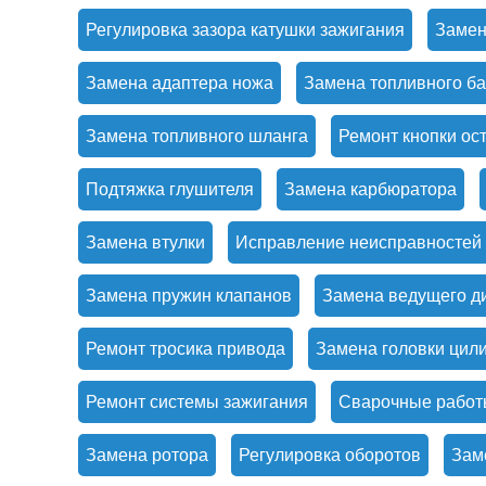
Регулировка зазора катушки зажигания
Замен
Замена адаптера ножа
Замена топливного ба
Замена топливного шланга
Ремонт кнопки ос
Подтяжка глушителя
Замена карбюратора
Замена втулки
Исправление неисправностей 
Замена пружин клапанов
Замена ведущего д
Ремонт тросика привода
Замена головки цил
Ремонт системы зажигания
Сварочные работ
Замена ротора
Регулировка оборотов
Зам