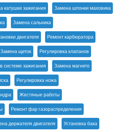
а катушки зажигания
Замена шпонки маховика
ка
Замена сальника
тановки двигателя
Ремонт карбюратора
Замена щеток
Регулировка клапанов
в системе зажигания
Замена магнето
иска
Регулировка ножа
индра
Жестяные работы
ы
Ремонт фар газораспределения
ена держателя двигателя
Установка бака