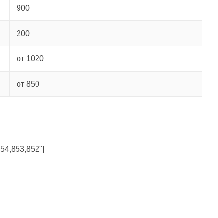
900
200
от 1020
от 850
854,853,852"]