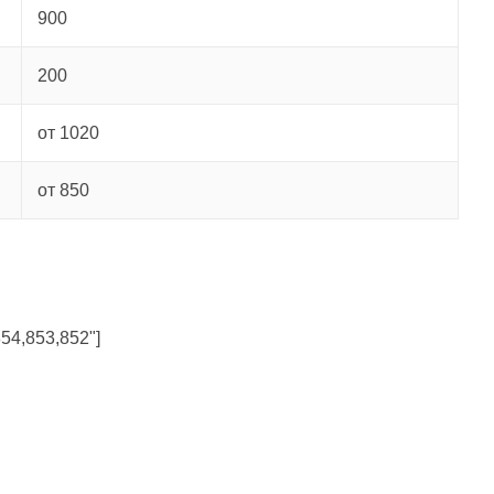
900
200
от 1020
от 850
854,853,852"]