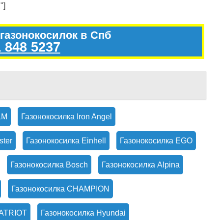
"]
 газонокосилок в Спб
 848 5237
LM
Газонокосилка Iron Angel
ster
Газонокосилка Einhell
Газонокосилка EGO
Газонокосилка Bosch
Газонокосилка Alpina
Газонокосилка CHAMPION
PATRIOT
Газонокосилка Hyundai