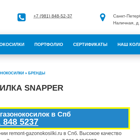
+7 (981) 848-52-37
Санкт-Петерб
Наличная, д.
ОКОСИЛКИ
ПОРТФОЛИО
СЕРТИФИКАТЫ
НАШ КОЛ
ОНОКОСИЛКИ
»
БРЕНДЫ
ИЛКА SNAPPER
 газонокосилок в Спб
 848 5237
ии remont-gazonokosilki.ru в Спб. Высокое качество