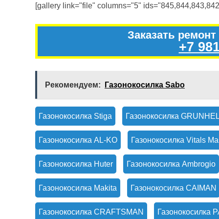
[gallery link="file" columns="5" ids="845,844,843,842
Заказать ремонт
+7 981
Рекомендуем:
Газонокосилка Sabo
Газонокосилка Stiga
Газонокосилка GRUNHE
Газонокосилка AL-KO
Газонокосилка Vitals Ma
Газонокосилка Huter
Газонокосилка Ambrogio
Газонокосилка Makita
Газонокосилка CAIMAN
Газонокосилка CRAFTSMAN
Газонокосилка 