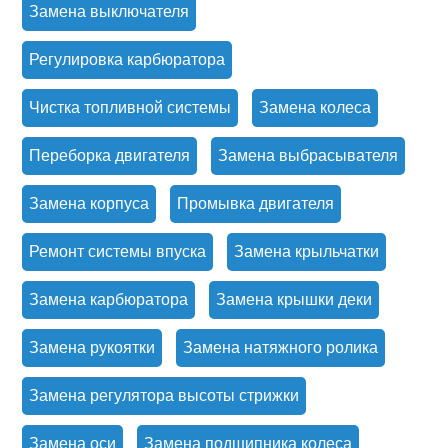
Замена выключателя
Регулировка карбюратора
Чистка топливной системы
Замена колеса
Переборка двигателя
Замена выбрасывателя
Замена корпуса
Промывка двигателя
Ремонт системы впуска
Замена крыльчатки
Замена карбюратора
Замена крышки деки
Замена рукоятки
Замена натяжного ролика
Замена регулятора высоты стрижки
Замена оси
Замена подшипника колеса