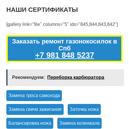
НАШИ СЕРТИФИКАТЫ
[gallery link="file" columns="5" ids="845,844,843,842"]
Заказать ремонт газонокосилок в
Спб
+7 981 848 5237
Рекомендуем:
Переборка карбюратора
Замена троса самохода
Замена свечи зажигания
Заточка ножа
Балансировка ножа
Замена коленвала