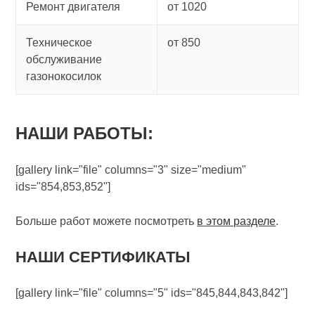
Ремонт двигателя
от 1020
Техническое
от 850
обслуживание
газонокосилок
НАШИ РАБОТЫ:
[gallery link="file" columns="3" size="medium"
ids="854,853,852"]
Больше работ можете посмотреть
в этом разделе
.
НАШИ СЕРТИФИКАТЫ
[gallery link="file" columns="5" ids="845,844,843,842"]