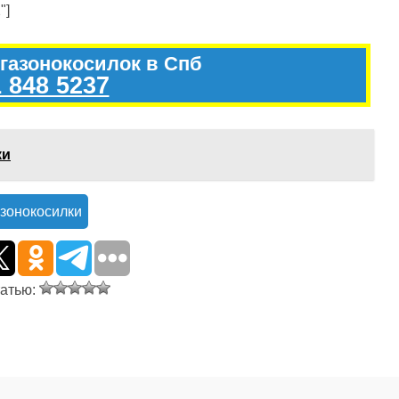
"]
 газонокосилок в Спб
 848 5237
ки
зонокосилки
татью: