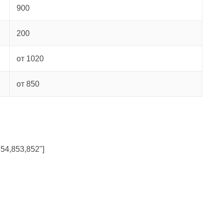
900
200
от 1020
от 850
854,853,852"]