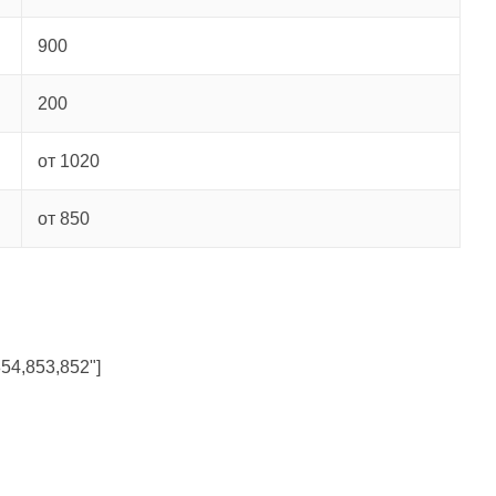
900
200
от 1020
от 850
854,853,852"]