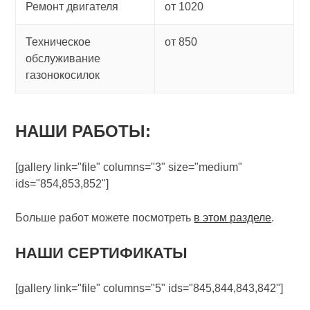
Ремонт двигателя
от 1020
Техническое
от 850
обслуживание
газонокосилок
НАШИ РАБОТЫ:
[gallery link="file" columns="3" size="medium"
ids="854,853,852"]
Больше работ можете посмотреть
в этом разделе
.
НАШИ СЕРТИФИКАТЫ
[gallery link="file" columns="5" ids="845,844,843,842"]