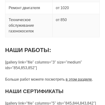
Ремонт двигателя
от 1020
Техническое
от 850
обслуживание
газонокосилок
НАШИ РАБОТЫ:
[gallery link="file" columns="3" size="medium"
ids="854,853,852"]
Больше работ можете посмотреть
в этом разделе
.
НАШИ СЕРТИФИКАТЫ
[gallery link="file" columns="5" ids="845,844,843,842"]