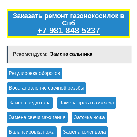
Заказать ремонт газонокосилок в
Спб
+7 981 848 5237
Рекомендуем:
Замена сальника
Регулировка оборотов
Восстановление свечной резьбы
Замена редуктора
Замена троса самохода
Замена свечи зажигания
Заточка ножа
Балансировка ножа
Замена коленвала